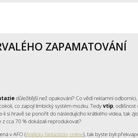
RVALÉHO ZAPAMATOVÁNÍ
ntazie
důležitější než opakování? Co vědí reklamní odborníci, a
cokoli, co zapojí limbický systém mozku. Tedy
vtip
, odlišnost
-li si hravě se ponořit do následujícího krátkého videa, tak zjist
 je z cca 70 % dokázali reprodukovat?
ená v AFO (
Anglicky fantasticky online
), tak byste byli překvap