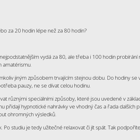
ebo za 20 hodin lépe než za 80 hodin?
 nejpodstatnějším vydá za 80, ale třeba i 100 hodin probírán
in amatérismu.
kýmkoliv jiným způsobem trvajícím stejnou dobu. Do hodiny se 
potřeba pauzy, ne se dívat celou hodinu.
at různými speciálními způsoby, které jsou uvedené v zákla
tomu přidají hypnotické nahrávky ve vhodný čas a řada dalších 
nout ohromných výsledků.
Po studiu je tedy užitečné relaxovat či jít spát. Tak podpoříte