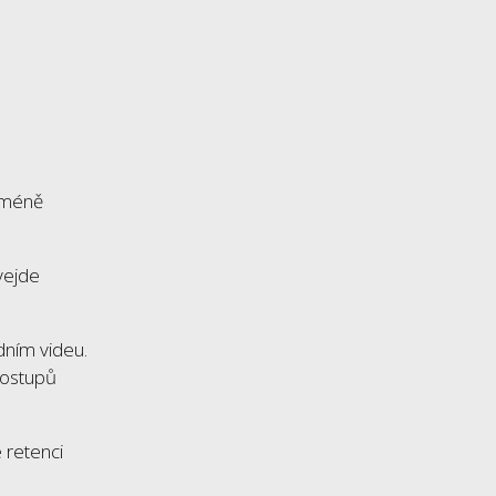
í méně
vejde
dním videu.
postupů
 retenci