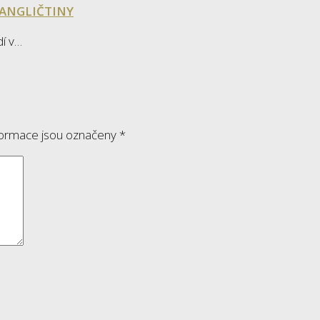
A ANGLIČTINY
dí v…
formace jsou označeny
*