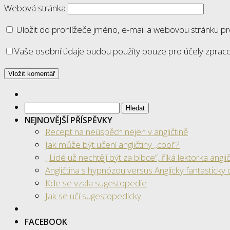
Webová stránka
Uložit do prohlížeče jméno, e-mail a webovou stránku p
Vaše osobní údaje budou použity pouze pro účely zprac
Vyhledávání
NEJNOVĚJŠÍ PŘÍSPĚVKY
Recept na neúspěch nejen v angličtině
Jak může být učení angličtiny „cool“?
‚‚Lidé už nechtějí být za blbce”, říká lektorka anglič
Angličtina s hypnózou versus Anglicky fantasticky 
Kde se vzala sugestopedie
Jak se učí sugestopedicky
FACEBOOK