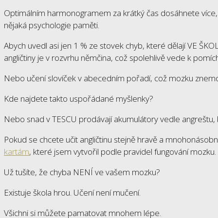
Optimálním harmonogramem za krátký čas dosáhnete více, n
nějaká psychologie paměti.
Abych uvedl asi jen 1 % ze stovek chyb, které dělají VE ŠK
angličtiny je v rozvrhu němčina, což spolehlivě vede k pomích
Nebo učení slovíček v abecedním pořadí, což mozku znemožn
Kde najdete takto uspořádané myšlenky?
Nebo snad v TESCU prodávají akumulátory vedle angreštu, b
Pokud se chcete učit angličtinu stejně hravě a mnohonásobně
kartám
, které jsem vytvořil podle pravidel fungování mozku.
Už tušíte, že chyba NENÍ ve vašem mozku?
Existuje škola hrou. Učení není mučení.
Všichni si můžete pamatovat mnohem lépe.