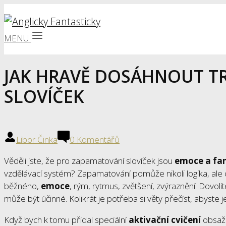
MENU
JAK HRAVĚ DOSÁHNOUT T
SLOVÍČEK
Libor Činka
0 Komentářů
Věděli jste, že pro zapamatování slovíček jsou
emoce a fa
vzdělávací systém? Zapamatování pomůže nikoli logika, ale 
běžného,
emoce
, rým, rytmus, zvětšení, zvýraznění. Dovolíte
může být účinné. Kolikrát je potřeba si věty přečíst, abyste
Když bych k tomu přidal speciální
aktivační cvičení
obsaž