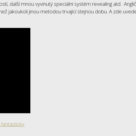
í, další mnou vyvinutý speciální systém revealing atd. Anglič
ež jakoukoli jinou metodou trvající stejnou dobu. A zde uve
 fantasticky
.