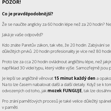
POZOR!
Co je pravděpodobnější?
Že se naučíte anglicky za 60 hodin lépe než za 20 hodin? N
Jaká je vaše odpověď?
Kdo znáte Paretův zákon, tak víte, že 20 hodin. Zabývání se
důležitých prvků. 20 hodin profesionality je více než 80 hod
Proto lze za cca 20 hodin ovládnout angličtinu lépe, než ja
například 30 videí typu, který vidíte výše. Samozřejmě jsou 
Je lepší se angličtině věnovat
15 minut každý den
a opakov
Na to lze časem nabalovat další a další detaily. Když se k 
odvozených od toho, jak
mozek FUNGUJE
, tak lze dosáh
Pro zrání paměťových procesů je také velice důležitý spánek. 
v paměti.