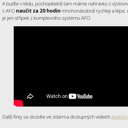
A buďte v klidu, pochopitelně tam máme nahrávku s výslovnost
s AFO
naučit za 20 hodin
mnohonásobně rychleji a lépe, n
je jen střípek z komplexního systému AFO.
Další finty se dozvíte ve zdarma dostupných videích
Anglicky