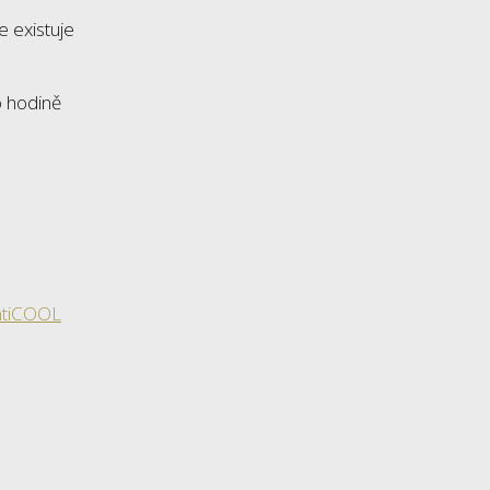
 existuje
o hodině
ntiCOOL