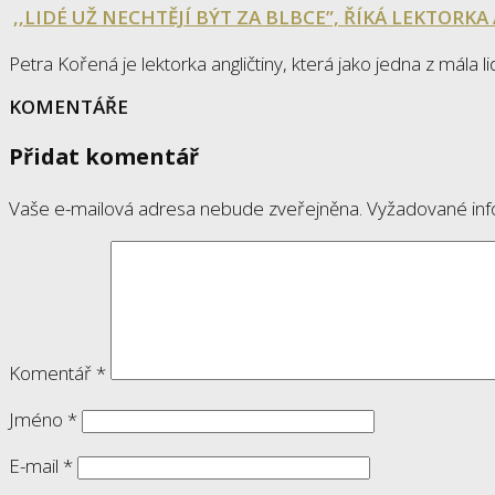
‚‚LIDÉ UŽ NECHTĚJÍ BÝT ZA BLBCE”, ŘÍKÁ LEKTORK
Petra Kořená je lektorka angličtiny, která jako jedna z mála li
KOMENTÁŘE
Přidat komentář
Vaše e-mailová adresa nebude zveřejněna.
Vyžadované in
Komentář
*
Jméno
*
E-mail
*