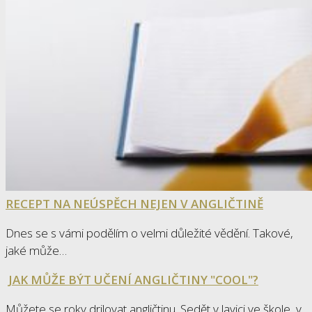
RECEPT NA NEÚSPĚCH NEJEN V ANGLIČTINĚ
Dnes se s vámi podělím o velmi důležité vědění. Takové,
jaké může…
JAK MŮŽE BÝT UČENÍ ANGLIČTINY "COOL"?
Můžete se roky drilovat angličtinu. Sedět v lavici ve škole, v