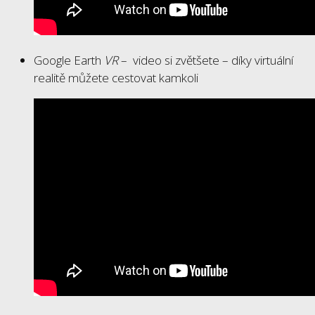
Google Earth
VR
– video si zvětšete – díky virtuální
realitě můžete cestovat kamkoli