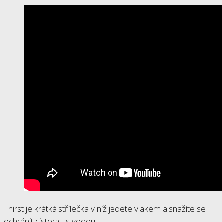
Thirst je krátká střílečka v níž jedete vlakem a snažíte se
ochránit cisternu s vodou.