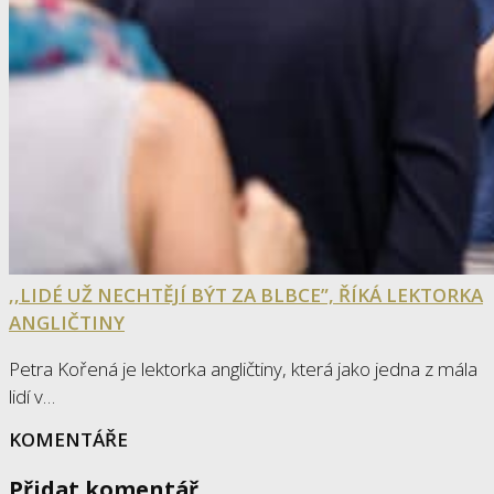
‚‚LIDÉ UŽ NECHTĚJÍ BÝT ZA BLBCE”, ŘÍKÁ LEKTORKA
ANGLIČTINY
Petra Kořená je lektorka angličtiny, která jako jedna z mála
lidí v…
KOMENTÁŘE
Přidat komentář