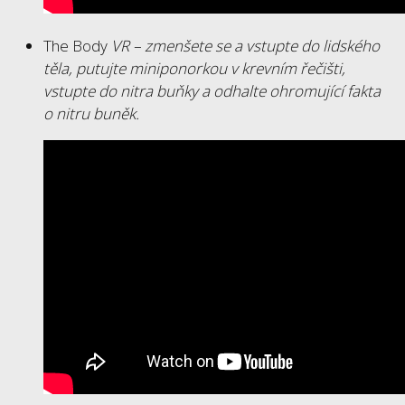
The Body
VR – zmenšete se a vstupte do lidského
těla, putujte miniponorkou v krevním řečišti,
vstupte do nitra buňky a odhalte ohromující fakta
o nitru buněk.