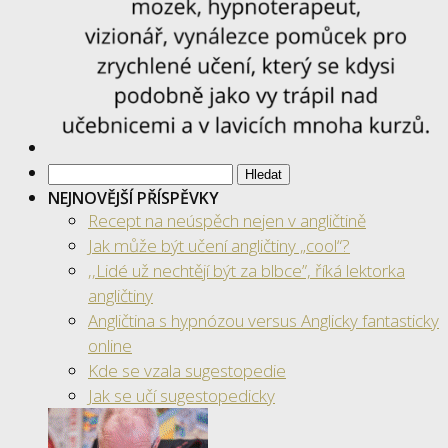
Vyhledávání
NEJNOVĚJŠÍ PŘÍSPĚVKY
Recept na neúspěch nejen v angličtině
Jak může být učení angličtiny „cool“?
‚‚Lidé už nechtějí být za blbce”, říká lektorka
angličtiny
Angličtina s hypnózou versus Anglicky fantasticky
online
Kde se vzala sugestopedie
Jak se učí sugestopedicky