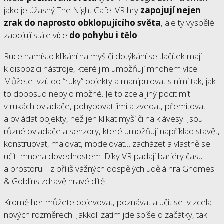
jako je úžasný The Night Cafe. VR hry
zapojují nejen
zrak do naprosto obklopujícího světa
, ale ty vyspělé
zapojují stále více
do pohybu i tělo
.
Ruce namísto klikání na myš či dotýkání se tlačítek mají
k dispozici nástroje, které jim umožňují mnohem více.
Můžete vzít do “ruky” objekty a manipulovat s nimi tak, jak
to doposud nebylo možné. Je to zcela jiný pocit mít
v rukách ovladače, pohybovat jimi a zvedat, přemitovat
a ovládat objekty, než jen klikat myší či na klávesy. Jsou
různé ovladače a senzory, které umožňují například stavět,
konstruovat, malovat, modelovat… zacházet a vlastně se
učit mnoha dovednostem. Díky VR padají bariéry času
a prostoru. I z příliš vážných dospělých udělá hra Gnomes
& Goblins zdravě hravé dítě.
Kromě her můžete objevovat, poznávat a učit se v zcela
nových rozměrech. Jakkoli zatím jde spíše o začátky, tak