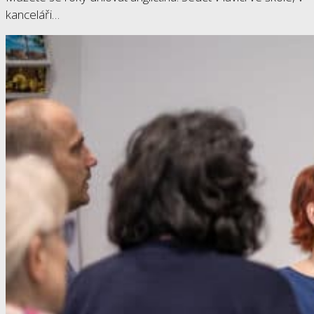
kanceláři…