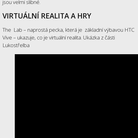
jsou velmi slibné.
VIRTUÁLNÍ REALITA A HRY
The Lab – naprostá pecka, která je základní výbavou HTC
Vive – ukazuje, co je virtuální realita. Ukázka z části
Lukostřelba