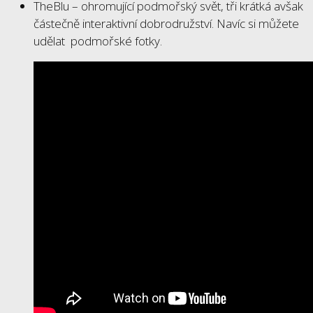
TheBlu – ohromující podmořský svět, tři krátká avšak
částečně interaktivní dobrodružství. Navíc si můžete
udělat podmořské fotky.