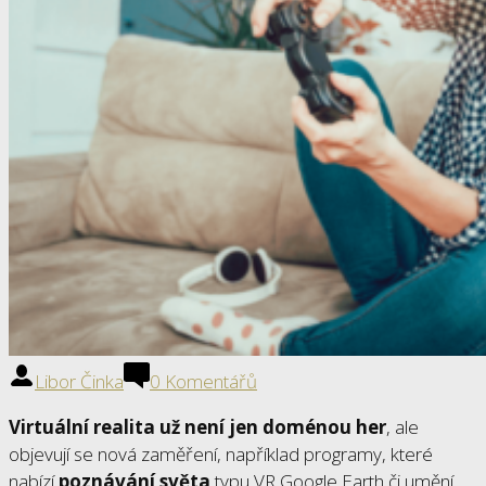
Libor Činka
0 Komentářů
Virtuální realita už není jen doménou her
, ale
objevují se nová zaměření, například programy, které
nabízí
poznávání světa
typu VR Google Earth či umění