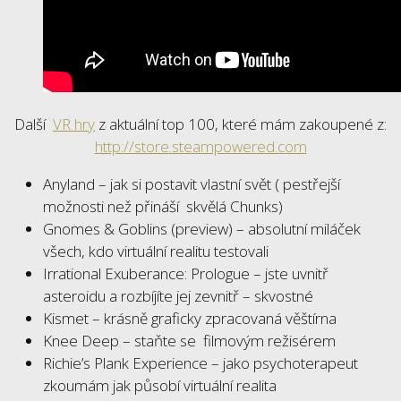
Další
VR hry
z aktuální top 100, které mám zakoupené z:
http://store.steampowered.com
Anyland – jak si postavit vlastní svět ( pestřejší
možnosti než přináší skvělá Chunks)
Gnomes & Goblins (preview) – absolutní miláček
všech, kdo virtuální realitu testovali
Irrational Exuberance: Prologue – jste uvnitř
asteroidu a rozbíjíte jej zevnitř – skvostné
Kismet – krásně graficky zpracovaná věštírna
Knee Deep – staňte se filmovým režisérem
Richie’s Plank Experience – jako psychoterapeut
zkoumám jak působí virtuální realita